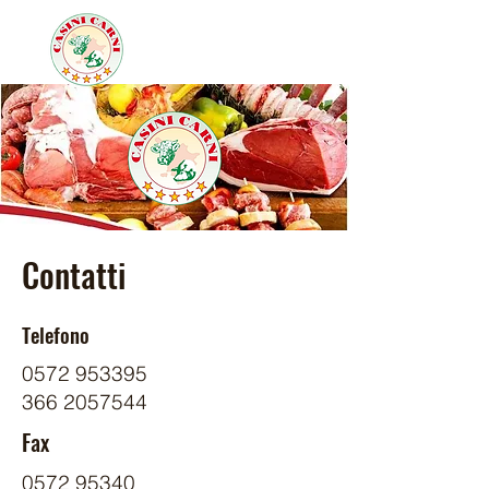
Contatti
Telefono
0572 9533
95
366 2057544
Fax
0572 95340